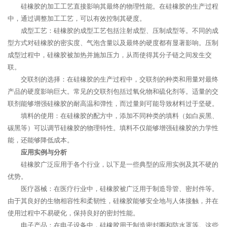
硅橡胶的加工工艺直接影响其最终的物理性能。在硅橡胶的生产过程
中，通过调整加工工艺，可以有效控制其硬度。
成型工艺：硅橡胶的成型工艺包括注射成型、压制成型等。不同的成
型方式对硅橡胶的密实度、气泡含量以及最终的硬度都有显著影响。压制
成型过程中，硅橡胶被加热并施加压力，从而使得其分子链之间发生交
联。
交联剂的选择：在硅橡胶的生产过程中，交联剂的种类和用量对最终
产品的硬度影响巨大。常见的交联剂包括过氧化物和硫化剂等。适量的交
联剂能够增强硅橡胶的耐高温和弹性，而过量则可能导致材料过于坚硬。
填料的使用：在硅橡胶的配方中，添加不同种类的填料（如白炭黑、
碳黑等）可以调节硅橡胶的物理特性。填料不仅能够增强硅橡胶的力学性
能，还能够降低成本。
应用实例与分析
硅橡胶广泛应用于各个行业，以下是一些典型的应用实例及其不硬的
优势。
医疗器械：在医疗行业中，硅橡胶被广泛用于制造导管、密封件等。
由于其良好的生物相容性和柔韧性，硅橡胶能够安全地与人体接触，并在
使用过程中不易硬化，保持良好的密封性能。
电子产品：在电子设备中，硅橡胶用于制造密封圈和防水罩等。这些