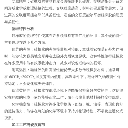
交联结构：硅橡胶的交联程度会直接影响其硬度。交联是指分子链之
间形成化学或物理链接的过程。交联程度越高，材料的硬度通常越大，但
过高的交联度可能会降低其柔韧性。适当的交联度能够平衡硅橡胶的硬度
与柔韧性。
物理特性分析
硅橡胶的物理特性使其在许多领域都有着广泛的应用，其不硬的特性
主要体现在以下几个方面。
优异的弹性：硅橡胶的弹性模量相对较低，意味着它在受到外力作用
时，能够较为容易地变形并在去除外力后恢复原状。这种特性使得硅橡胶
在许多应用中能有效吸收冲击力，减少对设备或结构的损坏。
耐高温性：硅橡胶的耐高温性能优于大多数传统橡胶材料，通常可
在-60℃到+200℃的温度范围内使用。高温条件下，硅橡胶的物理特性保
持稳定，不会硬化或失去弹性。
低温柔韧性：硅橡胶在低温环境下也能够保持良好的柔韧性，这使得
它在严酷的环境下依然能够正常工作，而不会像其他材料那样变得脆硬。
化学稳定性：硅橡胶对许多化学物质（如酸、碱、油等）表现出良好
的抵抗能力，能够在苛刻的化学环境中保持其物理特性，不易发生硬化或
变质。
加工工艺与硬度调节