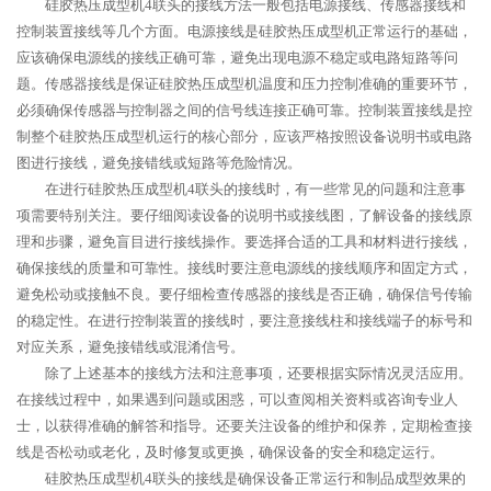
硅胶热压成型机4联头的接线方法一般包括电源接线、传感器接线和
控制装置接线等几个方面。电源接线是硅胶热压成型机正常运行的基础，
应该确保电源线的接线正确可靠，避免出现电源不稳定或电路短路等问
题。传感器接线是保证硅胶热压成型机温度和压力控制准确的重要环节，
必须确保传感器与控制器之间的信号线连接正确可靠。控制装置接线是控
制整个硅胶热压成型机运行的核心部分，应该严格按照设备说明书或电路
图进行接线，避免接错线或短路等危险情况。
在进行硅胶热压成型机4联头的接线时，有一些常见的问题和注意事
项需要特别关注。要仔细阅读设备的说明书或接线图，了解设备的接线原
理和步骤，避免盲目进行接线操作。要选择合适的工具和材料进行接线，
确保接线的质量和可靠性。接线时要注意电源线的接线顺序和固定方式，
避免松动或接触不良。要仔细检查传感器的接线是否正确，确保信号传输
的稳定性。在进行控制装置的接线时，要注意接线柱和接线端子的标号和
对应关系，避免接错线或混淆信号。
除了上述基本的接线方法和注意事项，还要根据实际情况灵活应用。
在接线过程中，如果遇到问题或困惑，可以查阅相关资料或咨询专业人
士，以获得准确的解答和指导。还要关注设备的维护和保养，定期检查接
线是否松动或老化，及时修复或更换，确保设备的安全和稳定运行。
硅胶热压成型机4联头的接线是确保设备正常运行和制品成型效果的